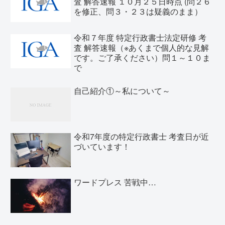
査 解答速報 １０月２５日時点 (問２６
を修正、問３・２３は疑義のまま）
令和７年度 特定行政書士法定研修 考
査 解答速報（※あくまで個人的な見解
です。ご了承ください）問１～１０ま
で
自己紹介①～私について～
令和7年度の特定行政書士 考査日が近
づいています！
ワードプレス 苦戦中…